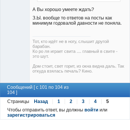
А Вы хорошо умеете ждать?
З.Ы. вообще то ответов на посты как
минимум годовалой давности не поняла.
Тот, кто идёт не в ногу, слышит другой
барабан.
Ко ро ля играет свита .... главный в свите -
это шут.
Дом стоит, свет горит, из окна видна даль. Так
откуда взялась печаль? Кино.
Сообщений [ с 101 по 104 из
104 ]
Страницы
Назад
1
2
3
4
5
Чтобы отправить ответ, вы должны
войти
или
зарегистрироваться