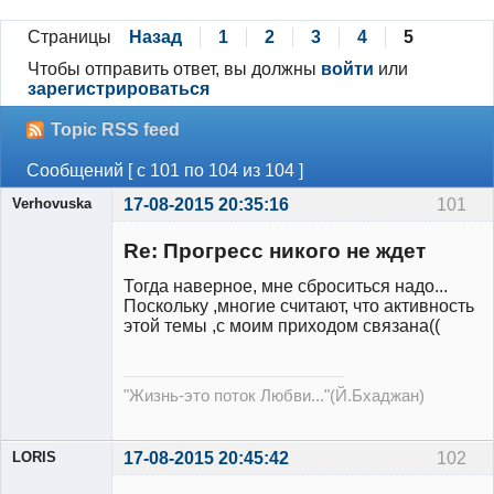
Страницы
Назад
1
2
3
4
5
Чтобы отправить ответ, вы должны
войти
или
зарегистрироваться
Topic RSS feed
Сообщений [ с 101 по 104 из 104 ]
Verhovuska
17-08-2015 20:35:16
101
Re: Прогресс никого не ждет
Тогда наверное, мне сброситься надо...
Участник
Поскольку ,многие считают, что активность
этой темы ,с моим приходом связана((
Неактивен
"Жизнь-это поток Любви..."(Й.Бхаджан)
LORIS
17-08-2015 20:45:42
102
Модератор