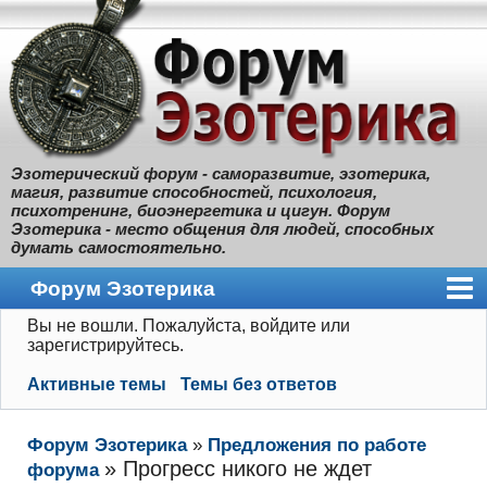
Эзотерический форум - саморазвитие, эзотерика,
магия, развитие способностей, психология,
психотренинг, биоэнергетика и цигун. Форум
Эзотерика - место общения для людей, способных
думать самостоятельно.
Форум Эзотерика
Вы не вошли.
Пожалуйста, войдите или
Главная
зарегистрируйтесь.
Правила
Активные темы
Темы без ответов
Поиск
Форум Эзотерика
»
Предложения по работе
Регистрация
»
Прогресс никого не ждет
форума