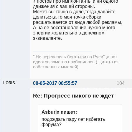
7 постов про имплонтанты и ни одного
движения с вашей стороны.
Может вы точно в доле,тогда давайте
делиться,а то моя точка сборки
расшатывается от вида любой рекламы,
А на её восстановление нужно много
энергии,желательно в денежном
эквиваленте.
" Не перевелись богатыри на Руси" ,а вот
идиотов заметно прибавилось.( Цитата из
собственных мыслей).
LORIS
08-05-2017 08:55:57
104
Модератор
Re: Прогресс никого не ждет
Неактивен
Asburin пишет:
подождать пару лет избегать
форума?