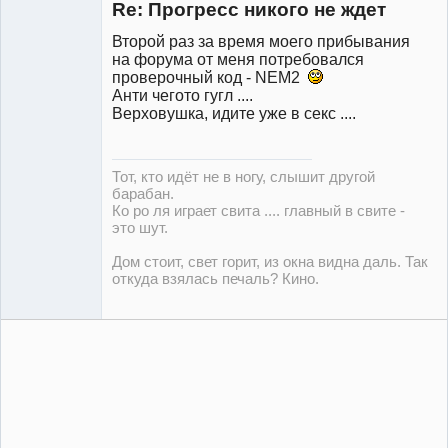
Re: Прогресс никого не ждет
Неактивен
Второй раз за время моего прибывания
на форума от меня потребовался
проверочный код - NEM2
Анти чегото гугл ....
Верховушка, идите уже в секс ....
Тот, кто идёт не в ногу, слышит другой
барабан.
Ко ро ля играет свита .... главный в свите -
это шут.
Дом стоит, свет горит, из окна видна даль. Так
откуда взялась печаль? Кино.