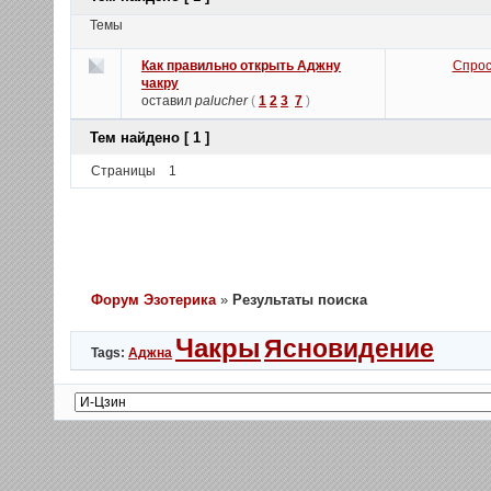
Темы
Как правильно открыть Аджну
Спрос
чакру
оставил
palucher
(
1
2
3
7
)
Тем найдено [ 1 ]
Страницы
1
Форум Эзотерика
»
Результаты поиска
Чакры
Ясновидение
Tags:
Аджна