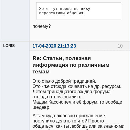
Неактивен
Хотя тут вооще не вижу 
перспективы общения.
почему?
LORIS
17-04-2020 21:13:23
10
Модератор
Re: Статьи, полезная
Неактивен
информация по различным
темам
Это стало доброй традицией.
Это - т.е отсюда кочевать на др. ресурсы.
Летом тринадцатого аж два форума
отсюда отпочковались.
Мадам Кассиопея и её форум, то вообще
шедевр.
А там куда любезно приглашение
поступило делать то что? Просто
общаться, как ты любишь или за знаниями