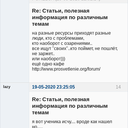
Участник
Re: Статьи, полезная
Неактивен
информация по различным
темам
на разные ресурсы приходят разные
люди, кто с проблемами,
кто наоборот с озарениями..
все ищут "своих"..кто поймет, не пошлёт,
не заржет..
или наоборот)))
ещё одно кафе
http://www.prosvetlenie.org/forum/
lazy
19-05-2020 23:25:05
14
Re: Статьи, полезная
информация по различным
темам
Участник
Неактивен
я вот ученика исчу.... вроде как нашел
но.....