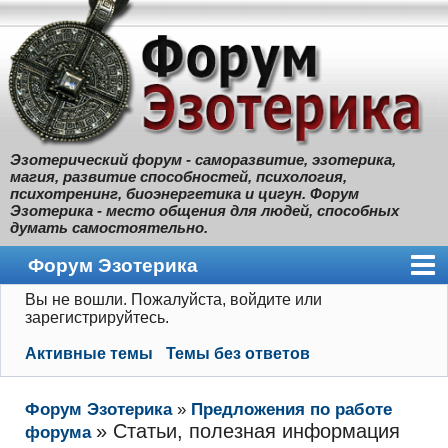
Эзотерический форум - саморазвитие, эзотерика,
магия, развитие способностей, психология,
психотренинг, биоэнергетика и цигун. Форум
Эзотерика - место общения для людей, способных
думать самостоятельно.
Форум Эзотерика
Вы не вошли.
Пожалуйста, войдите или
Главная
зарегистрируйтесь.
Правила
Активные темы
Темы без ответов
Поиск
Форум Эзотерика
»
Предложения по работе
Регистрация
»
Статьи, полезная информация
форума