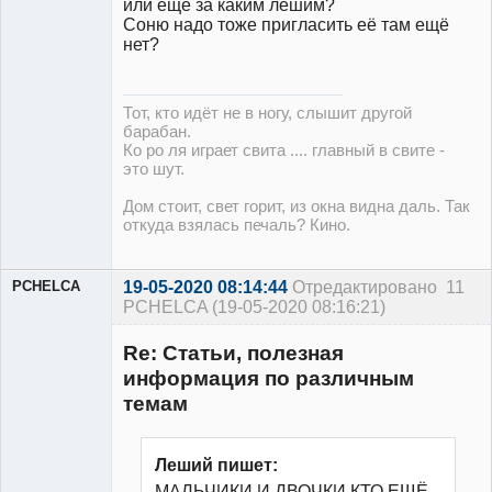
или ещё за каким лешим?
Соню надо тоже пригласить её там ещё
нет?
Тот, кто идёт не в ногу, слышит другой
барабан.
Ко ро ля играет свита .... главный в свите -
это шут.
Дом стоит, свет горит, из окна видна даль. Так
откуда взялась печаль? Кино.
PCHELCA
19-05-2020 08:14:44
Отредактировано
11
PCHELCA (19-05-2020 08:16:21)
Участник
Re: Статьи, полезная
Неактивен
информация по различным
темам
Леший пишет:
МАЛЬЧИКИ И ДВОЧКИ,КТО ЕЩЁ