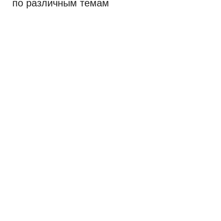
по различным темам
Вход
Блог Эзотерика