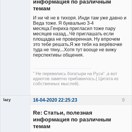
информация по различным
темам
И ни чё не в тихоря. Инди там уже давно и
Веда тоже. Я буквально 3-4
месяца.Генриха пригласил тоже пару
месяцев назад...Чё приглашать если
площадка не проверенная. Ну впрочем
это тебе решать.Я же тебя на верёвочке
туда не тяну....Хотя тут вооще не вижу
перспективы общения.
" Не перевелись богатыри на Руси" ,а вот
идиотов заметно прибавилось.( Цитата из
собственных мыслей).
lazy
16-04-2020 22:25:23
9
Re: Статьи, полезная
информация по различным
темам
Участник