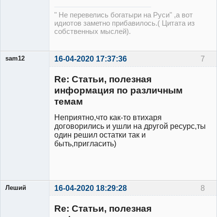
" Не перевелись богатыри на Руси" ,а вот
идиотов заметно прибавилось.( Цитата из
собственных мыслей).
sam12
16-04-2020 17:37:36
7
Re: Статьи, полезная
информация по различным
Участник
темам
Неактивен
Неприятно,что как-то втихаря
договорились и ушли на другой ресурс,ты
один решил остатки так и
быть,пригласить)
Леший
16-04-2020 18:29:28
8
Участник
Re: Статьи, полезная
Неактивен