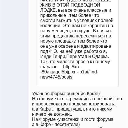
ЖИВ В ЭТОЙ ПОДВОДНОЙ
ЛОДКЕ. вы все очень классные и
прикольные ,тем более что
смогли выжить в условиях полной
изоляции. Это вам не карантин на
пару месяцев,это круче. В связи с
этим предлагаю переселиться на
новую площадку, тем более что
она уже освоена и адаптирована
под Ф Э. на ней уже работаю я,
Инди,Генри,Пернатая и Одарка.
Так что милости просю к нашему
шаласю http://xn-
-80akjagel5bjp.xn--p1ai/find-
new/4745/posts
Удачная форма общения Кафе)
На форуме все стремились своё знайство
и превосходство продемонстрировать..
а в Кафе .. пришел ушел, нито никому
ничего не должен..
На Форуме -участники и гости форума,
а в Кафе - посетители)