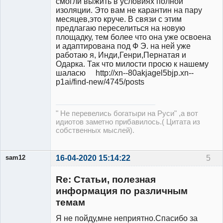
смогли выжить в условиях полной
изоляции. Это вам не карантин на пару
месяцев,это круче. В связи с этим
предлагаю переселиться на новую
площадку, тем более что она уже освоена
и адаптирована под Ф Э. на ней уже
работаю я, Инди,Генри,Пернатая и
Одарка. Так что милости просю к нашему
шаласю http://xn--80akjagel5bjp.xn--
p1ai/find-new/4745/posts
" Не перевелись богатыри на Руси" ,а вот
идиотов заметно прибавилось.( Цитата из
собственных мыслей).
sam12
16-04-2020 15:14:22
5
Re: Статьи, полезная
информация по различным
Участник
темам
Неактивен
Я не пойду,мне неприятно.Спасибо за