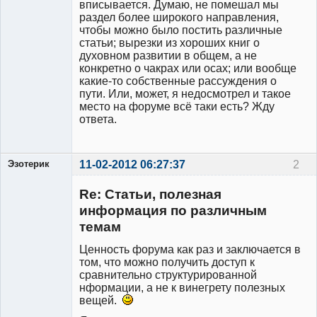
вписывается. Думаю, не помешал мы
раздел более широкого направления,
чтобы можно было постить различные
статьи; вырезки из хороших книг о
духовном развитии в общем, а не
конкретно о чакрах или осах; или вообще
какие-то собственные рассуждения о
пути. Или, может, я недосмотрел и такое
место на форуме всё таки есть? Жду
ответа.
Эзотерик
11-02-2012 06:27:37
2
Re: Статьи, полезная
информация по различным
темам
Админ
форума
Эзотерика.
Ценность форума как раз и заключается в
Бегу за
том, что можно получить доступ к
белым
сравнительно структурированной
кроликом...
нформации, а не к винегрету полезных
Неактивен
вещей.