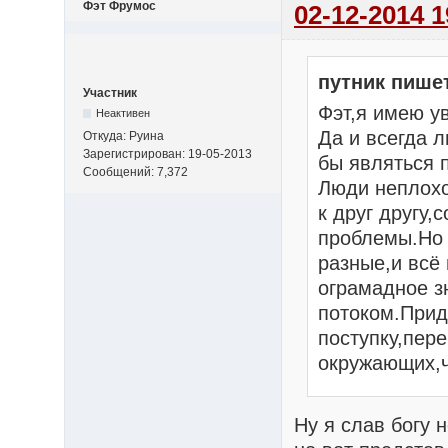
Фэт Фрумос
02-12-2014 1
путник пише
Участник
Фэт,я имею у
Неактивен
Да и всегда л
Откуда: Руина
Зарегистрирован: 19-05-2013
бы являться 
Сообщений: 7,372
Люди неплохо
к друг другу,
проблемы.Но 
разные,и всё
ограмадное з
потоком.При
поступку,пере
окружающих,ч
Ну я слав богу