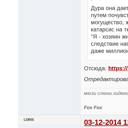
Дура она дае
путем почувс
могущество, 
катарсис на т
"Я - хозяин ж
следствие на
даже миллион
Отсюда:
https:/
Отредактирован
мюзи слюни гидюк
Fox Fox
LORIS
03-12-2014 1