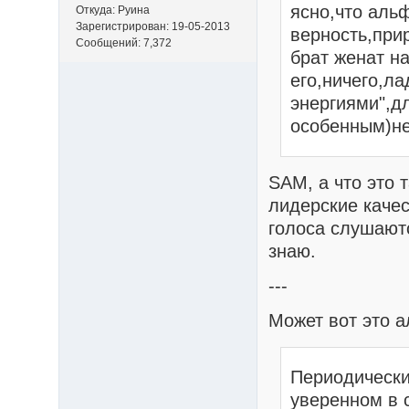
ясно,что аль
Откуда: Руина
Зарегистрирован: 19-05-2013
верность,при
Сообщений: 7,372
брат женат н
его,ничего,л
энергиями",д
особенным)не
SAM, а что это т
лидерские качес
голоса слушаютс
знаю.
---
Может вот это 
Периодически
уверенном в 