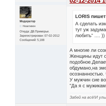
02-12-2014 1
LORIS пишет
Модератор
А сделать из
Неактивен
тут уж задума
Откуда: ДВ.Приморье.
любить" .... ))
Зарегистрирован: 07-02-2012
Сообщений: 5,188
А многие ли соз
Женщины идут об
подобное.Делает
обдумано,на эмо
осознанностью.
У мужчин сие во
"Да я с мужикам
Забей на всё!И улы