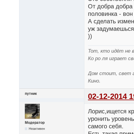
От добра добра 
половинка - вон
А сделать измен
уж задумаешься .
))
Тот, кто идёт не 
Ко ро ля играет св
Дом стоит, свет г
Кино.
путник
02-12-2014 1
Лорис,ищется кр
уронить уровен
Модератор
самого себя.
Неактивен
Есть такая прим