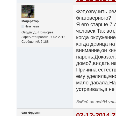
Фэт,озвучить ре
благоверного?
Модератор
Я его старше 7
Неактивен
человек.Так вот
Откуда: ДВ.Приморье.
когда окружение
Зарегистрирован: 07-02-2012
Сообщений: 5,188
когда девица на
внимание,он кин
парень.Доказал
домой,видать н
Причина естест
ему уделяла,мн
мало давала.Над
устраивать,а не 
Забей на всё!И улы
Фэт Фрумос
02-12-2014 2