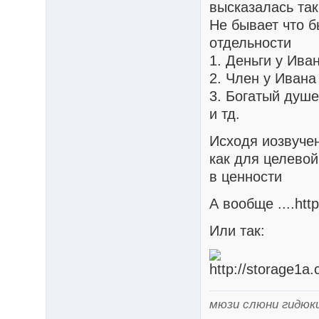
высказалась так
Не бывает что б
отдельности
1. Деньги у Ива
2. Член у Иван
3. Богатый душ
и тд.
Исходя иозвучен
как для целево
в ценности
А вообще ....htt
Или так:
мюзи слюни гидюк