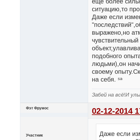
ещё более сильн
ситуацию,то про
Даже если изме
"последствий",о
выражено,но ат
чувствительный
объект,улавливае
подобного опыт
людьми),он начи
своему опыту.Ск
на себя.
Забей на всё!И улы
Фэт Фрумос
02-12-2014 1
Даже если из
Участник