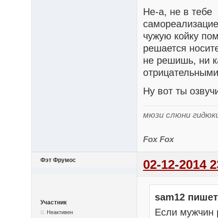
Не-а, не в тебе
самореализацие
чужую койку по
решается носит
не решишь, ни 
отрицательными
Ну вот ты озвуч
мюзи слюни гидюк
Fox Fox
Фэт Фрумос
02-12-2014 2
sam12 пишет
Участник
Если мужчин 
Неактивен