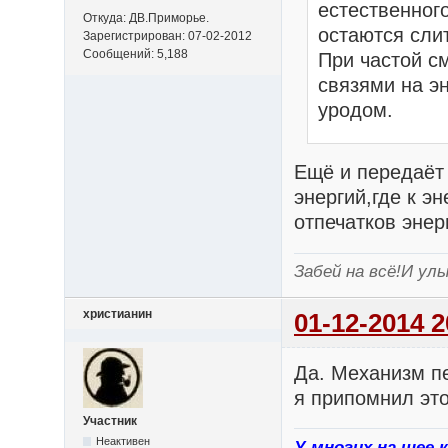
естественног
Откуда: ДВ.Приморье.
остаются сли
Зарегистрирован: 07-02-2012
Сообщений: 5,188
При частой с
связями на э
уродом.
Ещё и передаёт
энергий,где к э
отпечатков энер
Забей на всё!И улы
христианин
01-12-2014 2
Да. Механизм п
я припомнил это
Участник
Неактивен
У многих на шее 