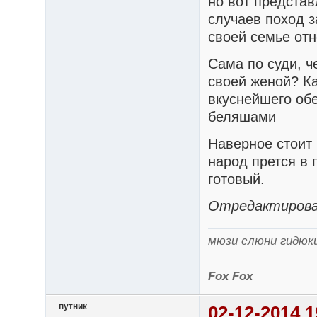
но вот представ
случаев поход з
своей семье от
Сама по суди, ч
своей женой? К
вкуснейшего обе
беляшами
Наверное стоит 
народ прется в
готовый.
Отредактирован
мюзи слюни гидюк
Fox Fox
путник
02-12-2014 1