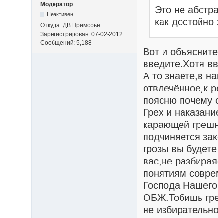
Модератор
Это не абстра
Неактивен
как достойно
Откуда: ДВ.Приморье.
Зарегистрирован: 07-02-2012
Сообщений: 5,188
Вот и объясните
введите.Хотя в
А то знаете,в н
отвлечённое,к 
поясню почему 
Грех и наказани
карающей грешни
подчиняется зак
грозы вы будете
вас,не разбираяс
понятиям совре
Господа Нашего
ОБЖ.Тобишь грех
не избирательно