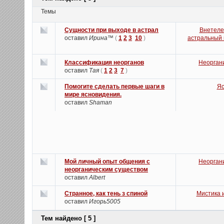
Темы
Сущности при выходе в астрал
Внетеле
оставил
Ирина™
(
1
2
3
10
)
астральный 
Классификация неорганов
Неорган
оставил
Тая
(
1
2
3
7
)
Помогите сделать первые шаги в
Яс
мире ясновидения.
оставил
Shaman
Мой личный опыт общения с
Неорган
неорганическим существом
оставил
Albert
Странное, как тень з спиной
Мистика 
оставил
Игорь5005
Тем найдено [ 5 ]