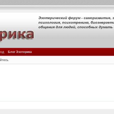
Эзотерический форум - саморазвитие, э
психология, психотренинг, биоэнергети
общения для людей, способных думать
од
Блог Эзотерика
йтесь.