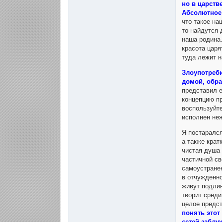
но в царств
Абсолютное 
что такое на
то найдутся 
наша родина.
красота царя
туда лежит н
Злоупотреби
домой, обра
представил е
концепцию п
воспользуйте
исполнен неж
Я постаралс
а также крат
чистая душа 
частичной св
самоустранен
в отчужденно
живут подлин
творит среди
целое предс
понять этот
сетей заблу