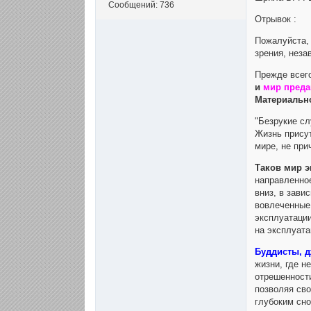
Сообщений: 736
Отрывок :
Пожалуйста, 
зрения, неза
Прежде всего
и
мир преда
Материально
"Безрукие сл
Жизнь присут
мире, не при
Таков мир э
направленное
вниз, в зави
вовлеченные
эксплуатации
на эксплуата
Буддисты, д
жизни, где н
отрешенности
позволяя сво
глубоким сно