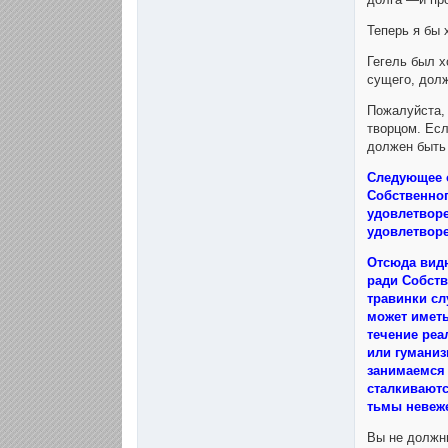
Теперь я бы 
Гегель был 
сущего, дол
Пожалуйста, 
творцом. Есл
должен быть
Следующее о
Собственног
удовлетворе
удовлетворе
Отсюда видн
ради Собств
травинки сл
может иметь
течение реа
или гуманиз
занимаемся
сталкиваютс
тьмы невеже
Вы не должны