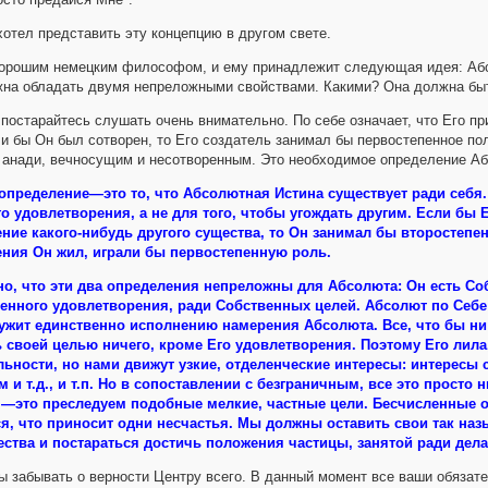
хотел представить эту концепцию в другом свете.
хорошим немецким философом, и ему принадлежит следующая идея: Абс
жна обладать двумя непреложными свойствами. Какими? Она должна быть
постарайтесь слушать очень внимательно. По себе означает, что Его п
и бы Он был сотворен, то Его создатель занимал бы первостепенное п
 анади, вечносущим и несотворенным. Это необходимое определение А
пределение—это то, что Абсолютная Истина существует ради себя.
о удовлетворения, а не для того, чтобы угождать другим. Если бы
ние какого-нибудь другого существа, то Он занимал бы второстепен
ния Он жил, играли бы первостепенную роль.
о, что эти два определения непреложны для Абсолюта: Он есть Со
енного удовлетворения, ради Собственных целей. Абсолют по Себе
ужит единственно исполнению намерения Абсолюта. Все, что бы ни 
 своей целью ничего, кроме Его удовлетворения. Поэтому Его лила
льности, но нами движут узкие, отделенческие интересы: интересы
м и т.д., и т.п. Но в сопоставлении с безграничным, все это просто 
 —это преследуем подобные мелкие, частные цели. Бесчисленные 
я, что приносит одни несчастья. Мы должны оставить свои так наз
ства и постараться достичь положения частицы, занятой ради дела
 забывать о верности Центру всего. В данный момент все ваши обязат