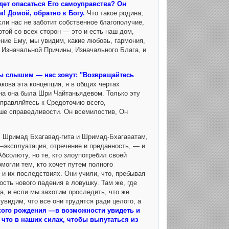
дет опасаться Его самоуправства? Он
! Домой, обратно к Богу.
Что такое родина,
ли нас не заботит собственное благополучие,
отой со всех сторон — это и есть наш дом,
ние Ему, мы увидим, какие любовь, гармония,
у Изначальной Причины, Изначального Блага, и
мы слышим — нас зовут: "Возвращайтесь
кова эта концепция, я в общих чертах
на она была Шри Чайтаньядевом. Только эту
правляйтесь к Средоточию всего,
ыше справедливости. Он всемилостив, Он
, Шримад Бхагавад-гита и Шримад-Бхагаватам,
—эксплуатация, отречение и преданность, — и
бсолюту, но те, кто злоупотребил своей
могли тем, кто хочет путем полного
 и их последствиях. Они учили, что, пребывая
ость нового падения в ловушку. Там же, где
, и если мы захотим проследить, что же
увидим, что все они трудятся ради целого, а
кого рождения —в возможности увидеть и
 что в наших силах, чтобы выпутаться из