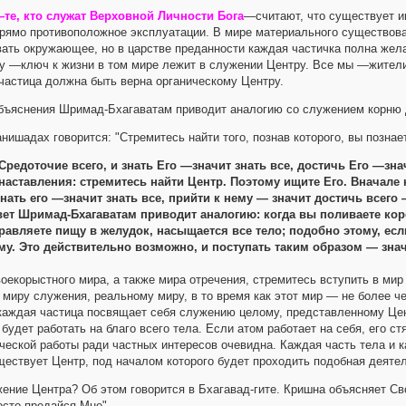
е, кто служат Верховной Личности Бога
—считают, что существует и
прямо противоположное эксплуатации. В мире материального существов
вать окружающее, но в царстве преданности каждая частичка полна жел
 —ключ к жизни в том мире лежит в служении Центру. Все мы —жители 
частица должна быть верна органическому Центру.
объяснения Шримад-Бхагаватам приводит аналогию со служением корню 
анишадах говорится: "Стремитесь найти того, познав которого, вы познает
Средоточие всего, и знать Его —значит знать все, достичь Его —зна
наставления: стремитесь найти Центр. Поэтому ищите Его. Вначале 
нать его —значит знать все, прийти к нему — значит достичь всего 
твет Шримад-Бхагаватам приводит аналогию: когда вы поливаете коре
равляете пищу в желудок, насыщается все тело; подобно этому, ес
му. Это действительно возможно, и поступать таким образом — знач
оекорыстного мира, а также мира отречения, стремитесь вступить в мир
миру служения, реальному миру, в то время как этот мир — не более 
 каждая частица посвящает себя служению целому, представленному Цен
будет работать на благо всего тела. Если атом работает на себя, его ст
ческой работы ради частных интересов очевидна. Каждая часть тела и 
ществует Центр, под началом которого будет проходить подобная деяте
жение Центра? Об этом говорится в Бхагавад-гите. Кришна объясняет С
осто предайся Мне".