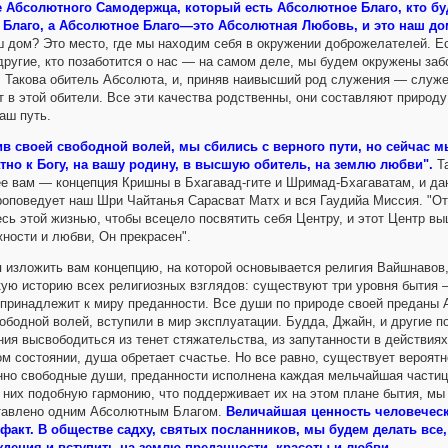
е Абсолютного Самодержца, который есть Абсолютное Благо, кто бу
Благо, а Абсолютное Благо—это Абсолютная Любовь, и это наш дом
ш дом? Это место, где мы находим себя в окружении доброжелателей. Ес
другие, кто позаботится о нас — на самом деле, мы будем окружены заб
 Такова обитель Абсолюта, и, приняв наивысший род служения — служе
т в этой обители. Все эти качества родственны, они составляют природ
аш путь.
в своей свободной волей, мы сбились с верного пути, но сейчас 
тно к Богу, на вашу родину, в высшую обитель, на землю любви".
Та
е вам — концепция Кришны в Бхагавад-гите и Шримад-Бхагаватам, и да
роповедует наш Шри Чайтанья Сарасват Матх и вся Гаудийа Миссия. "От
сь этой жизнью, чтобы всецело посвятить себя Центру, и этот Центр в
ности и любви, Он прекрасен".
я изложить вам концепцию, на которой основывается религия Вайшнавов
кую историю всех религиозных взглядов: существуют три уровня бытия 
принадлежит к миру преданности. Все души по природе своей преданы А
ободной волей, вступили в мир эксплуатации. Будда, Джайн, и другие по
ия высвободиться из тенет стяжательства, из запутанности в действиях
м состоянии, душа обретает счастье. Но все равно, существует вероятн
но свободные души, преданности исполнена каждая мельчайшая частица
 них подобную гармонию, что поддерживает их на этом плане бытия, мы 
тавлено одним Абсолютным Благом.
Величайшая ценность человечес
 факт. В обществе садху, святых посланников, мы будем делать все,
ждения и вступить на землю преданности, красоты и любви...