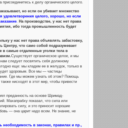
а присоединитесь к делу органического целого.
наказывают, но если он убивает множество
ля удовлетворения целого, хорошо, но если
наказание
.
На производстве, у нас нет права
риятия, ибо тогда промышленность будет
ольку у нас нет права объявлять забастовку,
ь Центру, что само собой подразумевает
е в самые отдаленные уголки тела в
авизм.
Существует органическое целое, и мы
 нам следует посвятить себя должному
угодно еще: мы кладем ее в желудок, только в
 будет здоровым. Все мы — частицы
дание. Где мы можем узнать об этом? Помощь
 также нисходят в этот мир, чтобы привести
нял преданность на основе Шримад-
ий. Махапрабху показал, что сила или
лировать силу, и это приносит хорошие
бовь — она царит надо всем. Не знание, не
 необходимость в законах, правилах и пр.,