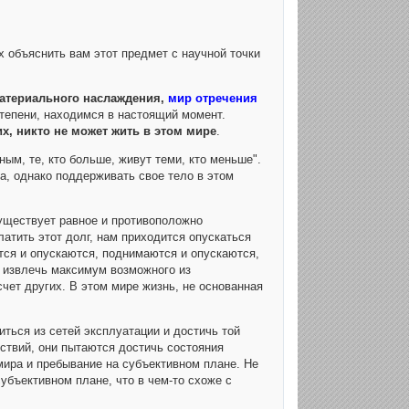
 объяснить вам этот предмет с научной точки
атериального наслаждения,
мир отречения
степени, находимся в настоящий момент.
х, никто не может жить в этом мире
.
м, те, кто больше, живут теми, кто меньше".
а, однако поддерживать свое тело в этом
существует равное и противоположно
атить этот долг, нам приходится опускаться
тся и опускаются, поднимаются и опускаются,
 извлечь максимум возможного из
чет других. В этом мире жизнь, не основанная
ться из сетей эксплуатации и достичь той
дствий, они пытаются достичь состояния
мира и пребывание на субъективном плане. Не
убъективном плане, что в чем-то схоже с