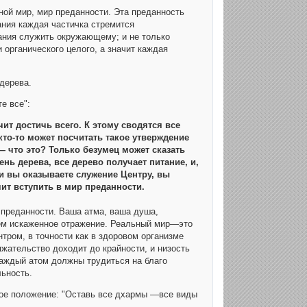
ной мир, мир преданности. Эта преданность
ания каждая частичка стремится
ания служить окружающему; и не только
органического целого, а значит каждая
дерева.
е все":
чит достичь всего. К этому сводятся все
кто-то может посчитать такое утверждение
— что это? Только безумец может сказать
нь дерева, все дерево получает питание, и,
ли вы оказываете служение Центру, вы
ит вступить в мир преданности.
 преданности. Ваша атма, ваша душа,
чем искаженное отражение. Реальный мир—это
тром, в точности как в здоровом организме
яжательство доходит до крайности, и низость
каждый атом должны трудиться на благо
льность.
вое положение: "Оставь все дхармы —все виды