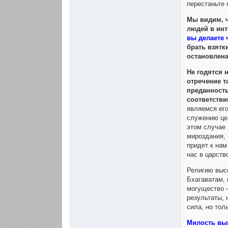
перестаньте 
Мы видим, ч
людей в инт
вы делаете 
брать взятк
остановлена
Не годятся 
отречение т
преданность
соответстви
являемся его
служению цел
этом случае 
мироздания, 
придет к нам
нас в царств
Религию выс
Бхагаватам, 
могущество —
результаты, 
сила, но то
Милость выш