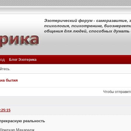
Эзотерический форум - саморазвитие, э
психология, психотренинг, биоэнергети
общения для людей, способных думать
од
Блог Эзотерика
йтесь.
ана бытия
Чтобы отправит
:25:15
прекрасную реальность
 Шридхар Махарадж