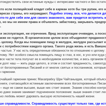
отождествлять свои истинные нужды с интересами частного и без остатк
то если полицейский кладет себе в карман хотя бы три рупии, его 
ересах страны, его награждают.
Подобно этому, все, что делается д
что-то для себя или для своего знакомого, вам придется встретить 
и, но мы не имеем права и объявлять забастовку, закрывать предп
.
ни эксплуатация, ни отречение. Вред эксплуатации очевиден, а поск
акже не годится. В органическом целом всех объединяет преданност
 целому. Когда мы помещаем пищу в желудок, желудок рассылает е
и с потребностями каждого органа. Такого рода жизнь и есть Ваишн
 частью. У нас есть определенные обязанности по отношению к целому:
ому. Нет особого смысла помещать пищу в глаз, в нос, в ухо или куда 
все части тела получат ее в необходимом количестве, и весь организм
и долг наш — жить ради целого, в этом и состоит преданность, самоот
 от богооткровенных Писаний и от многих святых и посланников, которые
о гармонии.
очайшей гармонии принес Махапрабху Шри Чайтаньядев, который объяс
книги, считающейся истинным заключением всех богооткровенных Писан
 еще не самое высшее, выше них стоит знание. Знание способно контро
но даже знание занимает подчиненное положение: выше знания стоит лю
лько любовь может даровать высшую исполненность нашей жизни.
е справедливости. Справедливость существует только там, где есть