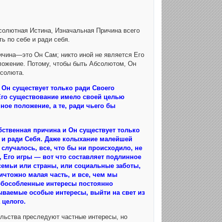
олютная Истина, Изначальная Причина всего
 по себе и ради себя.
ричина—это Он Сам; никто иной не является Его
оложение. Потому, чтобы быть Абсолютом, Он
бсолюта.
 Он существует только ради Своего
 Его существование имело своей целью
ное положение, а те, ради чьего бы
бственная причина и Он существует только
 и ради Себя. Даже колыхание малейшей
случалось, все, что бы ни происходило, не
, Его игры — вот что составляет подлинное
 семьи или страны, или социальные заботы,
ничтожно малая часть, и все, чем мы
обособленные интересы постоянно
ываемые особые интересы, выйти на свет из
 целого.
ельства преследуют частные интересы, но