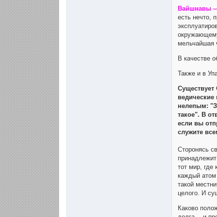
Вайшнавы —т
есть нечто, 
эксплуатиро
окружающему
мельчайшая 
В качестве 
Также и в Уп
Существует 
ведические 
нелепым: "З
такое". В о
если вы отп
служите все
Сторонясь св
принадлежит 
тот мир, где
каждый атом 
такой местни
целого. И су
Каково поло
долга —и пр