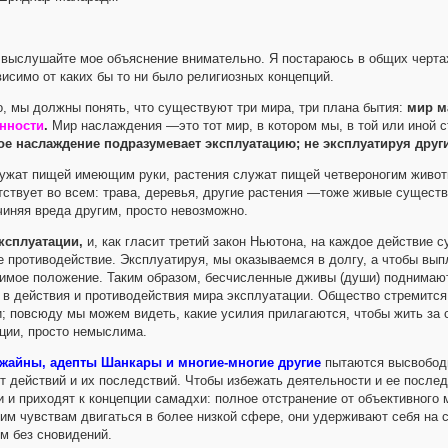
выслушайте мое объяснение внимательно. Я постараюсь в общих чертах
висимо от каких бы то ни было религиозных концепций.
, мы должны понять, что существуют три мира, три плана бытия:
мир м
нности
.
Мир наслаждения —это тот мир, в котором мы, в той или иной 
е наслаждение подразумевает эксплуатацию; не эксплуатируя други
ужат пищей имеющим руки, растения служат пищей четвероногим животны
ствует во всем: трава, деревья, другие растения —тоже живые существ
чиняя вреда другим, просто невозможно.
ксплуатации,
и, как гласит третий закон Ньютона, на каждое действие 
 противодействие. Эксплуатируя, мы оказываемся в долгу, а чтобы выпл
симое положение. Таким образом, бесчисленные дживы (души) поднимаю
 в действия и противодействия мира эксплуатации. Общество стремится
; повсюду мы можем видеть, какие усилия прилагаются, чтобы жить за с
ции, просто немыслима.
жайны, адепты Шанкары и многие-многие другие
пытаются высвободи
ет действий и их последствий. Чтобы избежать деятельности и ее после
 и приходят к концепции самадхи: полное отстранение от объективного 
им чувствам двигаться в более низкой сфере, они удерживают себя на с
м без сновидений.