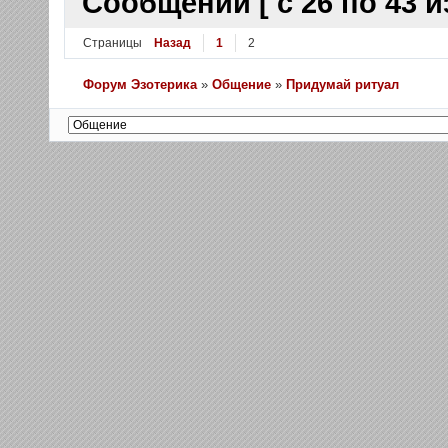
Сообщений [ с 26 по 43 из
Страницы
Назад
1
2
Форум Эзотерика
»
Общение
»
Придумай ритуал