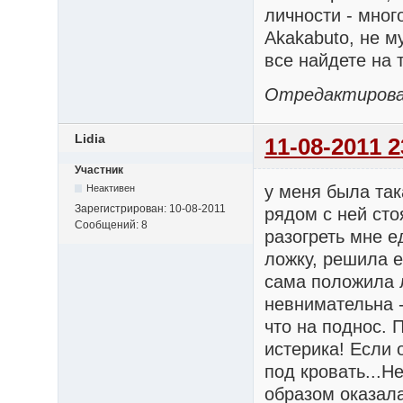
личности - мног
Akakabuto, не м
все найдете на 
Отредактирован
Lidia
11-08-2011 2
Участник
у меня была так
Неактивен
Зарегистрирован:
10-08-2011
рядом с ней сто
Сообщений:
8
разогреть мне е
ложку, решила е
сама положила л
невнимательна -
что на поднос. 
истерика! Если 
под кровать...Н
образом оказала