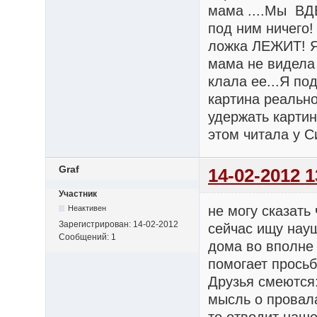
мама ....Мы ВД
под ним ничего!
ложка ЛЕЖИТ! Я 
мама не видела 
клала ее...Я по
картина реально
удержать картин
этом читала у С
Graf
14-02-2012 1
Участник
не могу сказать
Неактивен
Зарегистрирован:
14-02-2012
сейчас ищу нау
Сообщений:
1
дома во вполне 
помогает просьб
Друзья смеются
мысль о провал
то отводит наше