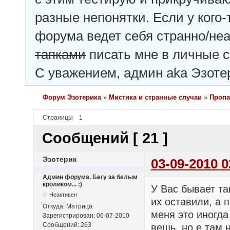
разные непонятки. Если у кого-
форума ведет себя странно/не
тапками
писать мне в личные 
С уважением, админ aka Эзоте
Форум Эзотерика
»
Мистика и странные случаи
»
Проп
Страницы
1
Сообщений [ 21 ]
Эзотерик
03-09-2010 0
Админ форума. Бегу за белым
кроликом... :)
У Вас бывает та
Неактивен
их оставили, а 
Откуда:
Матрица
меня это иногда
Зарегистрирован:
06-07-2010
Сообщений:
263
вещь, но е там 