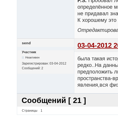
P.S.
Пробовал ло
определённое м
не придавал зн
К хорошему это
Отредактирован
send
03-04-2012 2
Участник
была такая исто
Неактивен
Зарегистрирован:
03-04-2012
редко..На данн
Сообщений:
2
предположить л
пространства-вр
явления,вся физ
Сообщений [ 21 ]
Страницы
1