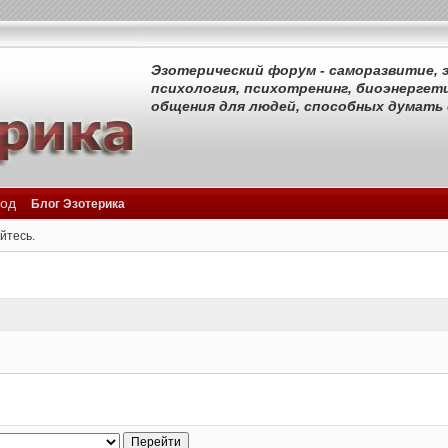
Эзотерический форум - саморазвитие, э
психология, психотренинг, биоэнергети
общения для людей, способных думать
од
Блог Эзотерика
йтесь.