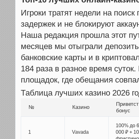
Игроки тратят недели на поиск 
задержек и не блокируют аккау
Наша редакция прошла этот пут
месяцев мы отыграли депозиты 
банковские карты и в криптова
184 раза в разное время суток.
площадок, где обещания совпал
Таблица лучших казино 2026 г
Приветс
№
Казино
бонус
100% до 
1
Vavada
000 ₽ + 1
фриспино