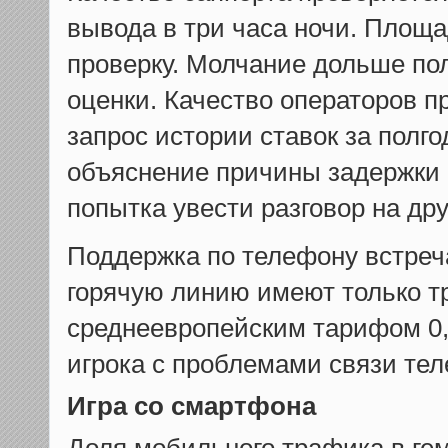
вывода в три часа ночи. Площа
проверку. Молчание дольше по
оценки. Качество операторов п
запрос истории ставок за полго
объяснение причины задержки
попытка увести разговор на др
Поддержка по телефону встреч
горячую линию имеют только тр
среднеевропейским тарифом 0,5
игрока с проблемами связи те
Игра со смартфона
Доля мобильного трафика в ге