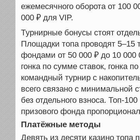
ежемесячного оборота от 100 00
000 ₽ для VIP.
Турнирные бонусы стоят отдел
Площадки топа проводят 5–15 
фондами от 50 000 ₽ до 10 000 
гонка по сумме ставок, гонка 
командный турнир с накопител
всего связано с минимальной 
без отдельного взноса. Топ-100
призового фонда пропорциональ
Платёжные методы
Девять из десяти казино топа 