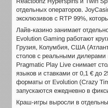
Reactoonz Hyperspins и Twin S
отдельных операторов. JoyCasi
эксклюзивов с RTP 99%, котор
Лайв-казино занимает отдельное
Evolution Gaming работают круг
Грузия, Колумбия, США (Атлант
столов с реальными дилерами н
Pragmatic Play Live снимает ст
языков и ставками от 0,1 € до 2
форматы от Evolution (Crazy Tim
запускаются ежедневно в фикс
Краш-игры выросли в отдельный