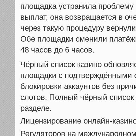
площадка устранила проблему 
выплат, она возвращается в оче
через такую процедуру вернули
Обе площадки сменили платёжн
48 часов до 6 часов.
Чёрный список казино обновля
площадки с подтверждёнными 
блокировки аккаунтов без прич
слотов. Полный чёрный список
разделе.
Лицензирование онлайн-казин
Регуляторов на международном 