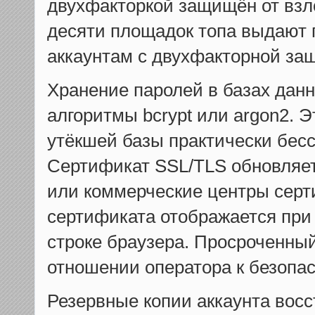
двухфакторкой защищён от взл
десяти площадок топа выдают
аккаунтам с двухфакторной за
Хранение паролей в базах данн
алгоритмы bcrypt или argon2.
утёкшей базы практически бес
Сертификат SSL/TLS обновляетс
или коммерческие центры серт
сертификата отображается при 
строке браузера. Просроченны
отношении оператора к безопас
Резервные копии аккаунта вос