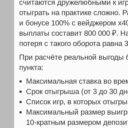
считаются дружелюбными к игр
отыграть на практике сложно. Р
и бонусе 100% с вейджером x4
выплаты составит 800 000 ₽. Н
потеря с такого оборота равна 3
При расчёте реальной выгоды б
пункта:
Максимальная ставка во вре
Срок отыгрыша (от 3 до 30 дн
Список игр, в которых отыгр
Максимальный размер выигры
10-кратным размером депози