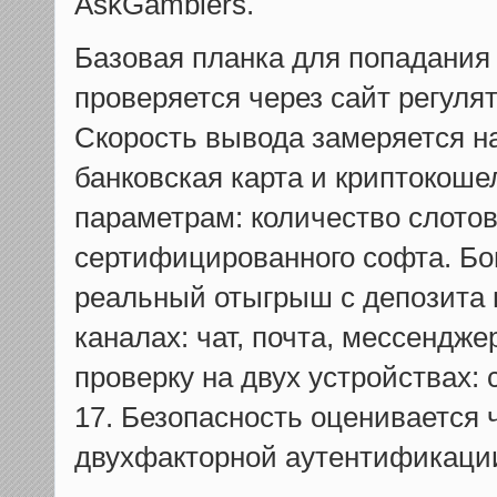
AskGamblers.
Базовая планка для попадания 
проверяется через сайт регулят
Скорость вывода замеряется н
банковская карта и криптокошел
параметрам: количество слотов
сертифицированного софта. Бо
реальный отыгрыш с депозита в
каналах: чат, почта, мессендж
проверку на двух устройствах: 
17. Безопасность оценивается 
двухфакторной аутентификаци