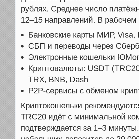
рублях. Среднее число платёж
12–15 направлений. В рабочем 
Банковские карты МИР, Visa, 
СБП и переводы через Сберб
Электронные кошельки ЮMoney
Криптовалюты: USDT (TRC20,
TRX, BNB, Dash
P2P-сервисы с обменом крип
Криптокошельки рекомендуются
TRC20 идёт с минимальной ко
подтверждается за 1–3 минуты.
небольших депозитов до 30 000