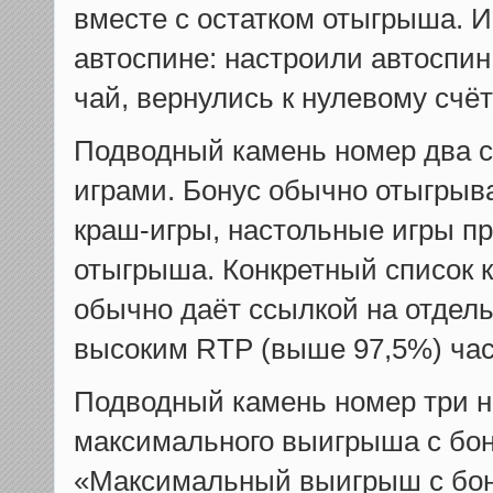
вместе с остатком отыгрыша. И
автоспине: настроили автоспин
чай, вернулись к нулевому счёт
Подводный камень номер два 
играми. Бонус обычно отыгрыва
краш-игры, настольные игры пр
отыгрыша. Конкретный список 
обычно даёт ссылкой на отдел
высоким RTP (выше 97,5%) час
Подводный камень номер три 
максимального выигрыша с бону
«Максимальный выигрыш с бон