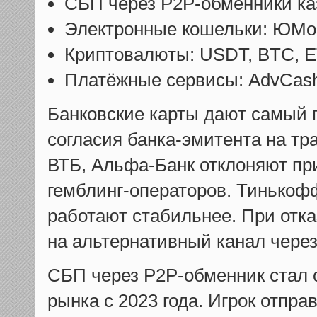
СБП через P2P-обменники ка
Электронные кошельки: ЮMone
Криптовалюты: USDT, BTC, E
Платёжные сервисы: AdvCash, 
Банковские карты дают самый 
согласия банка-эмитента на тр
ВТБ, Альфа-Банк отклоняют пр
гемблинг-операторов. Тинькоф
работают стабильнее. При отка
на альтернативный канал чере
СБП через P2P-обменник стал 
рынка с 2023 года. Игрок отпр