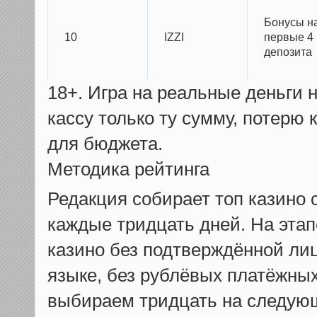
Бонусы н
10
IZZI
первые 4
депозита
18+. Игра на реальные деньги 
кассу только ту сумму, потерю
для бюджета.
Методика рейтинга
Редакция собирает топ казино 
каждые тридцать дней. На этап
казино без подтверждённой лиц
языке, без рублёвых платёжны
выбираем тридцать на следующ