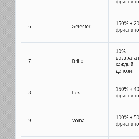
фриспино
150% + 2
6
Selector
фриспино
10%
возврата 
7
Brillx
каждый
депозит
150% + 4
8
Lex
фриспино
100% + 5
9
Volna
фриспино