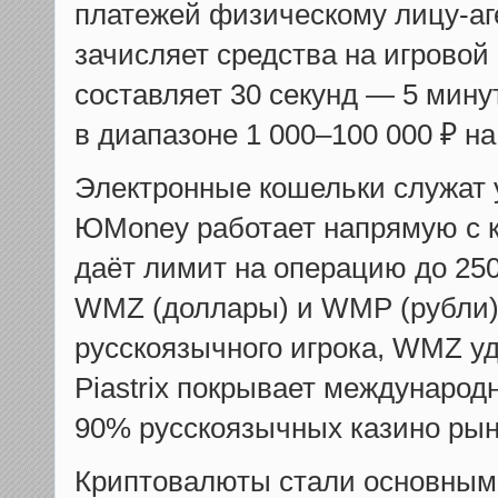
платежей физическому лицу-аге
зачисляет средства на игровой 
составляет 30 секунд — 5 мину
в диапазоне 1 000–100 000 ₽ н
Электронные кошельки служат 
ЮMoney работает напрямую с 
даёт лимит на операцию до 250
WMZ (доллары) и WMP (рубли)
русскоязычного игрока, WMZ уд
Piastrix покрывает международ
90% русскоязычных казино рын
Криптовалюты стали основным