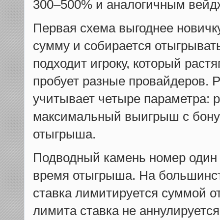
300–500% и аналогичным вейдж
Первая схема выгоднее новичку
сумму и собирается отыгрывать
подходит игроку, который растя
пробует разные провайдеров. 
учитывает четыре параметра: р
максимальный выигрыш с бонус
отыгрыша.
Подводный камень номер один 
время отыгрыша. На большинс
ставка лимитируется суммой от
лимита ставка не аннулируется