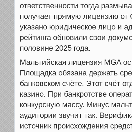
ответственности тогда размыв
получает прямую лицензию от 
указано юридическое лицо и ад
рейтинга обновили свои докум
половине 2025 года.
Мальтийская лицензия MGA ост
Площадка обязана держать сре
банковском счёте. Этот счёт о
казино. При банкротстве операт
конкурсную массу. Минус маль
аудитории звучит так. Верифи
источник происхождения средст