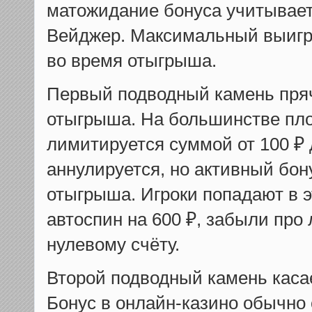
матожидание бонуса учитывает
Вейджер. Максимальный выигры
во время отыгрыша.
Первый подводный камень пряч
отыгрыша. На большинстве пло
лимитируется суммой от 100 ₽ 
аннулируется, но активный бон
отыгрыша. Игроки попадают в э
автоспин на 600 ₽, забыли про 
нулевому счёту.
Второй подводный камень каса
Бонус в онлайн-казино обычно 