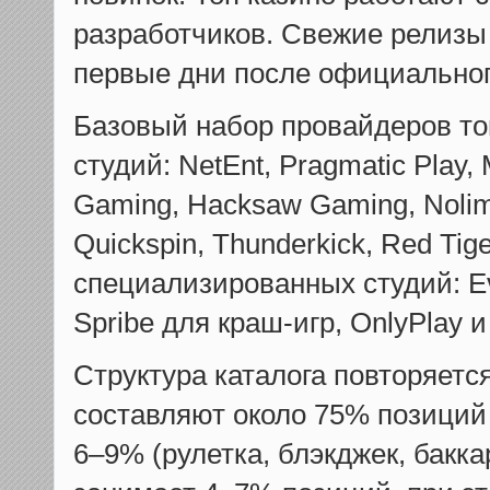
разработчиков. Свежие релизы 
первые дни после официальног
Базовый набор провайдеров топ
студий: NetEnt, Pragmatic Play, 
Gaming, Hacksaw Gaming, Nolimit
Quickspin, Thunderkick, Red Tig
специализированных студий: Ev
Spribe для краш-игр, OnlyPlay 
Структура каталога повторяетс
составляют около 75% позиций
6–9% (рулетка, блэкджек, бакка