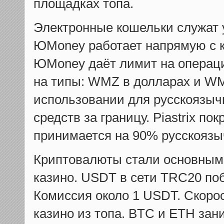
площадках топа.
Электронные кошельки служат 
ЮMoney работает напрямую с 
ЮMoney даёт лимит на операци
на типы: WMZ в долларах и W
использовании для русскоязыч
средств за границу. Piastrix 
принимается на 90% русскоязы
Криптовалюты стали основным 
казино. USDT в сети TRC20 по
Комиссия около 1 USDT. Скоро
казино из топа. BTC и ETH зан