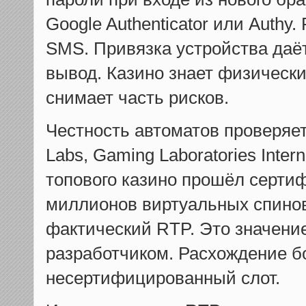
Google Authenticator или Authy
SMS. Привязка устройства даё
вывод. Казино знает физический
снимает часть рисков.
Честность автоматов проверяе
Labs, Gaming Laboratories Inter
топового казино прошёл серти
миллионов виртуальных спинов
фактический RTP. Это значени
разработчиком. Расхождение б
несертифицированный слот.