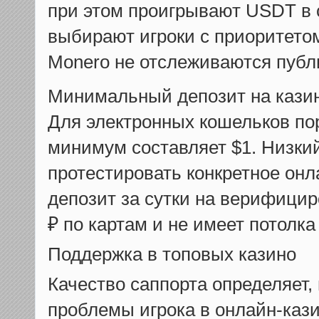
при этом проигрывают USDT в 
выбирают игроки с приоритетом
Monero не отслеживаются публ
Минимальный депозит на казино 
Для электронных кошельков пор
минимум составляет $1. Низки
протестировать конкретное он
депозит за сутки на верифицир
₽ по картам и не имеет потолк
Поддержка в топовых казино
Качество саппорта определяет,
проблемы игрока в онлайн-кази