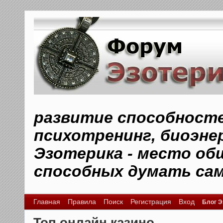
развитие способносте
психотренинг, биоэне
Эзотерика - место об
способных думать са
Главная
Правила
Поиск
Регистрация
Вход
Блог Э
Топ онлайн казино