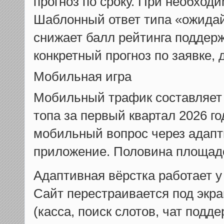
прогноз по сроку. При необход
Шаблонный ответ типа «ожидай
снижает балл рейтинга поддерж
конкретный прогноз по заявке, 
Мобильная игра
Мобильный трафик составляет 
топа за первый квартал 2026 г
мобильный вопрос через адапт
приложение. Половина площадо
Адаптивная вёрстка работает у
Сайт перестраивается под экр
(касса, поиск слотов, чат под