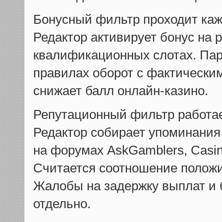
Бонусный фильтр проходит каж
Редактор активирует бонус на 
квалификационных слотах. Пар
правилах оборот с фактически
снижает балл онлайн-казино.
Репутационный фильтр работае
Редактор собирает упоминания
на форумах AskGamblers, Casin
Считается соотношение положи
Жалобы на задержку выплат и 
отдельно.