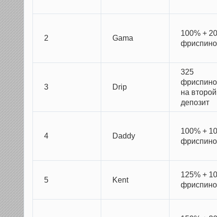
100% + 2
2
Gama
фриспино
325
фриспино
3
Drip
на второй
депозит
100% + 1
4
Daddy
фриспино
125% + 1
5
Kent
фриспино