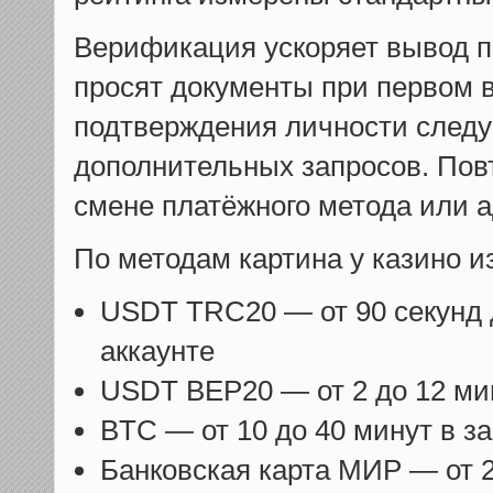
Верификация ускоряет вывод п
просят документы при первом в
подтверждения личности след
дополнительных запросов. Пов
смене платёжного метода или 
По методам картина у казино из
USDT TRC20 — от 90 секунд 
аккаунте
USDT BEP20 — от 2 до 12 ми
BTC — от 10 до 40 минут в за
Банковская карта МИР — от 2