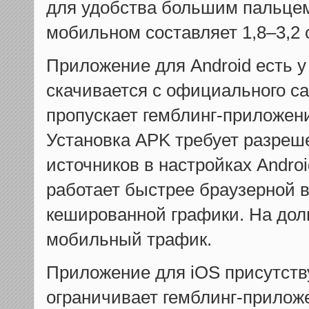
для удобства большим пальцем
мобильном составляет 1,8–3,2 
Приложение для Android есть у
скачивается с официального са
пропускает гемблинг-приложени
Установка APK требует разреше
источников в настройках Andro
работает быстрее браузерной в
кешированной графики. На дол
мобильный трафик.
Приложение для iOS присутствуе
ограничивает гемблинг-приложе